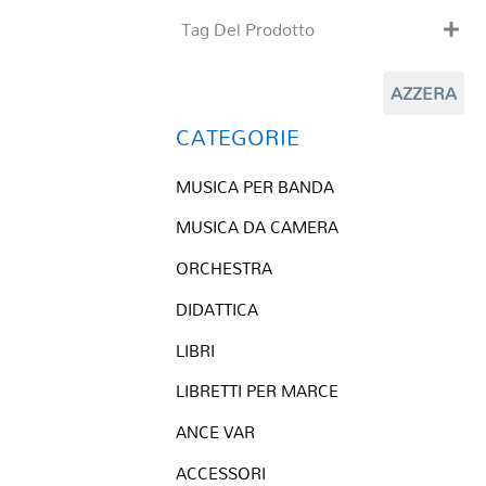
Tag Del Prodotto
CD
AZZERA
Clarinetto basso
Composizioni originali
CATEGORIE
Natale
MUSICA PER BANDA
QR base
QR esecuzione
MUSICA DA CAMERA
Trascrizioni e Arrangiamenti
ORCHESTRA
DIDATTICA
LIBRI
LIBRETTI PER MARCE
ANCE VAR
ACCESSORI