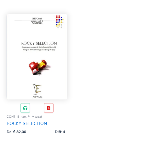
Tag Del Prodotto
CD
Clarinetto basso
AZZERA
Composizioni originali
Natale
QR base
QR esecuzione
Trascrizioni e Arrangiamenti
CONTI B. (arr. P. Mazza)
ROCKY SELECTION
Da:
€
82,00
Diff: 4