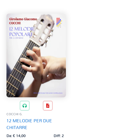
Tag Del Prodotto
CD
Clarinetto basso
AZZERA
Composizioni originali
Natale
QR base
QR esecuzione
Trascrizioni e Arrangiamenti
COCCHI G.
12 MELODIE PER DUE
CHITARRE
Da:
€
14,00
Diff: 2