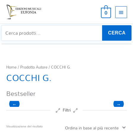
MEN
0
PRIN
CERCA
Home
/ Prodotto Autore / COCCHI G.
COCCHI G.
Bestseller
←
→
Filtri
Prezzo
Visualizzazione del risultato