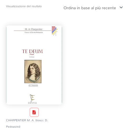
Prezzo
Visualizzazione del risultato
Tag Del Prodotto
CD
Clarinetto basso
AZZERA
Composizioni originali
Natale
QR base
QR esecuzione
Trascrizioni e Arrangiamenti
CHARPENTIER M. A. (trascr. D.
Pedrazzini)