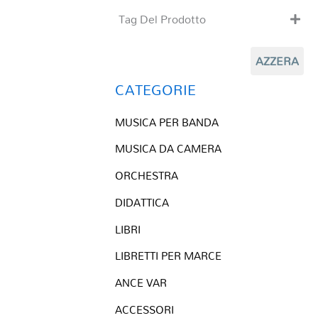
Tag Del Prodotto
CD
AZZERA
Clarinetto basso
Composizioni originali
CATEGORIE
Natale
MUSICA PER BANDA
QR base
QR esecuzione
MUSICA DA CAMERA
Trascrizioni e Arrangiamenti
ORCHESTRA
DIDATTICA
LIBRI
LIBRETTI PER MARCE
ANCE VAR
ACCESSORI