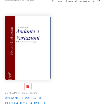
Tag Del Prodotto
CD
Clarinetto basso
AZZERA
Composizioni originali
Natale
QR base
QR esecuzione
Trascrizioni e Arrangiamenti
BOTTESINI P. (arr. E. Toscano)
ANDANTE E VARIAZIONI
PER FLAUTO CLARINETTO