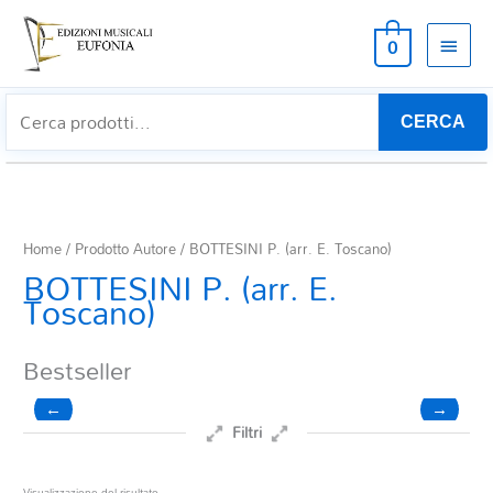
MEN
0
PRIN
CERCA
Home
/ Prodotto Autore / BOTTESINI P. (arr. E. Toscano)
BOTTESINI P. (arr. E.
Toscano)
Bestseller
←
→
Filtri
Prezzo
Visualizzazione del risultato