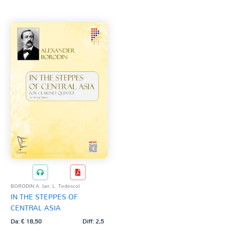
Tag Del Prodotto
CD
Clarinetto basso
AZZERA
Composizioni originali
Natale
QR base
QR esecuzione
Trascrizioni e Arrangiamenti
BORODIN A. (arr. L. Tedesco)
IN THE STEPPES OF
CENTRAL ASIA
Da:
€
18,50
Diff: 2,5