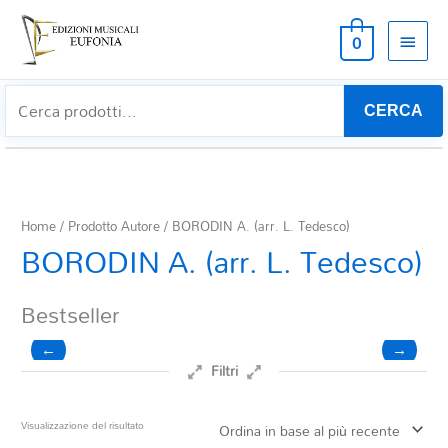
MEN
0
PRIN
CERCA
Home
/ Prodotto Autore / BORODIN A. (arr. L. Tedesco)
BORODIN A. (arr. L. Tedesco)
Bestseller
←
→
Filtri
Prezzo
Visualizzazione del risultato