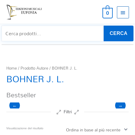
MEN
0
PRIN
CERCA
Home
/ Prodotto Autore / BOHNER J. L.
BOHNER J. L.
Bestseller
←
→
Filtri
Prezzo
Visualizzazione del risultato