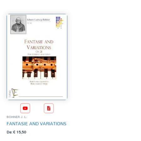
Tag Del Prodotto
CD
Clarinetto basso
AZZERA
Composizioni originali
Natale
QR base
QR esecuzione
Trascrizioni e Arrangiamenti
BOHNER J. L.
FANTASIE AND VARIATIONS
Da:
€
15,50