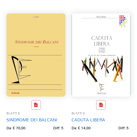
Tag Del Prodotto
al
più
recente
CD
Clarinetto basso
AZZERA
Composizioni originali
Natale
QR base
QR esecuzione
Trascrizioni e Arrangiamenti
BLATTI E.
BLATTI E.
SINDROME DEI BALCANI
CADUTA LIBERA
Da:
€
70,00
Diff: 5
Da:
€
14,00
Diff: 5