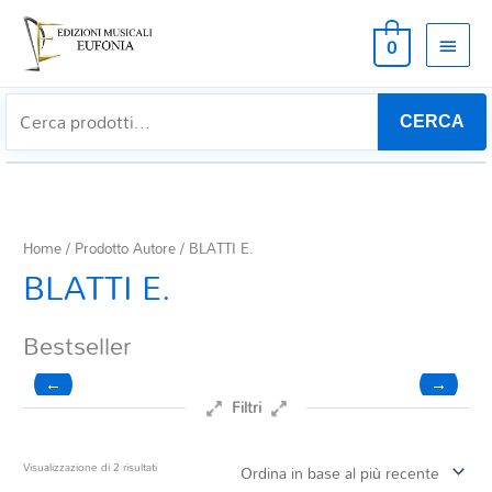
MEN
0
PRIN
CERCA
Home
/ Prodotto Autore / BLATTI E.
BLATTI E.
Bestseller
←
→
Filtri
Prezzo
Ordina
Visualizzazione di 2 risultati
in
base