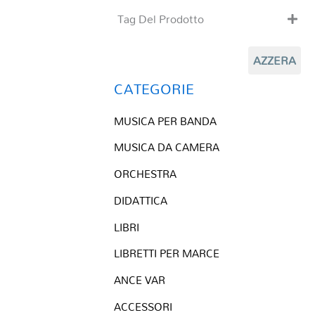
Tag Del Prodotto
CD
AZZERA
Clarinetto basso
Composizioni originali
CATEGORIE
Natale
MUSICA PER BANDA
QR base
QR esecuzione
MUSICA DA CAMERA
Trascrizioni e Arrangiamenti
ORCHESTRA
DIDATTICA
LIBRI
LIBRETTI PER MARCE
ANCE VAR
ACCESSORI