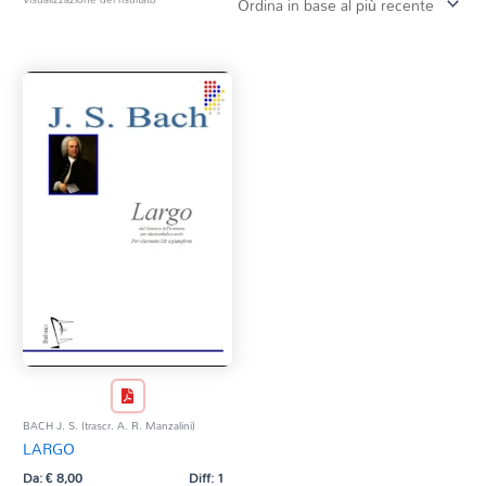
Tag Del Prodotto
CD
Clarinetto basso
AZZERA
Composizioni originali
Natale
QR base
QR esecuzione
Trascrizioni e Arrangiamenti
BACH J. S. (trascr. A. R. Manzalini)
LARGO
Da:
€
8,00
Diff: 1