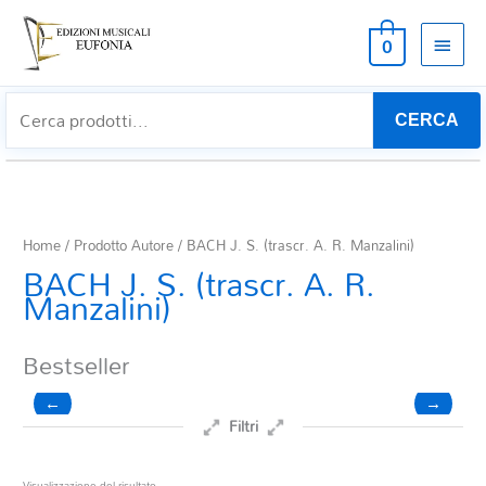
MEN
0
PRIN
CERCA
Home
/ Prodotto Autore / BACH J. S. (trascr. A. R. Manzalini)
BACH J. S. (trascr. A. R.
Manzalini)
Bestseller
←
→
Filtri
Prezzo
Visualizzazione del risultato