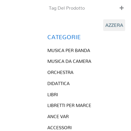
Tag Del Prodotto
CD
AZZERA
Clarinetto basso
Composizioni originali
CATEGORIE
Natale
MUSICA PER BANDA
QR base
QR esecuzione
MUSICA DA CAMERA
Trascrizioni e Arrangiamenti
ORCHESTRA
DIDATTICA
LIBRI
LIBRETTI PER MARCE
ANCE VAR
ACCESSORI