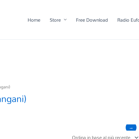
Home
Store
Free Download
Radio Euf
ngani)
angani)
→