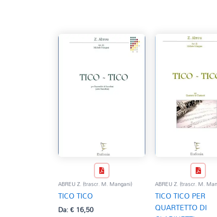
base
al
più
recente
ABREU Z. (trascr. M. Mangani)
ABREU Z. (trascr. M. Man
TICO TICO
TICO TICO PER
QUARTETTO DI
Da:
€
16,50