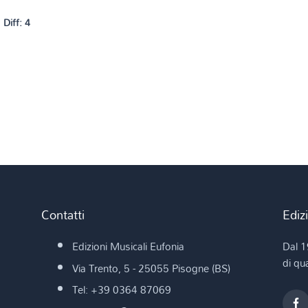
Diff: 4
Contatti
Ediz
Edizioni Musicali Eufonia
Dal 1
di qua
Via Trento, 5 - 25055 Pisogne (BS)
Tel: +39 0364 87069