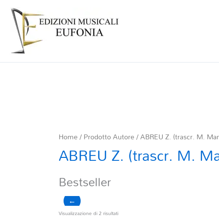
Home
/ Prodotto Autore / ABREU Z. (trascr. M. Ma
ABREU Z. (trascr. M. M
Bestseller
←
Ordina
Visualizzazione di 2 risultati
in