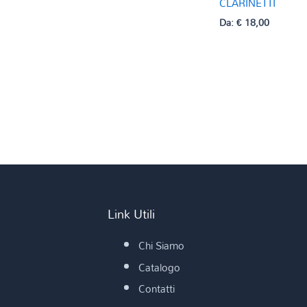
CLARINETTI
Da:
€
18,00
Link Utili
Chi Siamo
Catalogo
Contatti