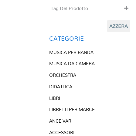
Tag Del Prodotto
CD
AZZERA
Clarinetto basso
Composizioni originali
CATEGORIE
Natale
MUSICA PER BANDA
QR base
QR esecuzione
MUSICA DA CAMERA
Trascrizioni e Arrangiamenti
ORCHESTRA
DIDATTICA
LIBRI
LIBRETTI PER MARCE
ANCE VAR
ACCESSORI