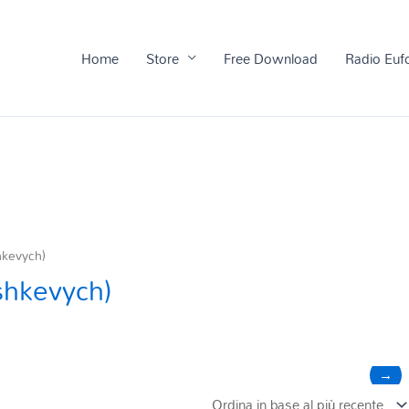
Home
Store
Free Download
Radio Euf
hkevych)
shkevych)
→