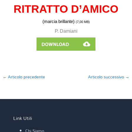
RITRATTO D’AMICO
(marcia brillante)
(7,00
MB)
P. Damiani
←
Articolo precedente
Articolo successivo
→
Link Utili
Chi Siamo