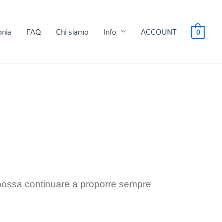
onia
FAQ
Chi siamo
Info
ACCOUNT
0
 possa continuare a proporre sempre