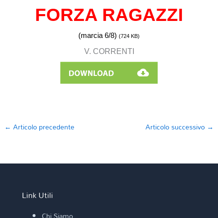
FORZA RAGAZZI
(marcia 6/8)
(
724 KB)
V. CORRENTI
←
Articolo precedente
Articolo successivo
→
Link Utili
Chi Siamo