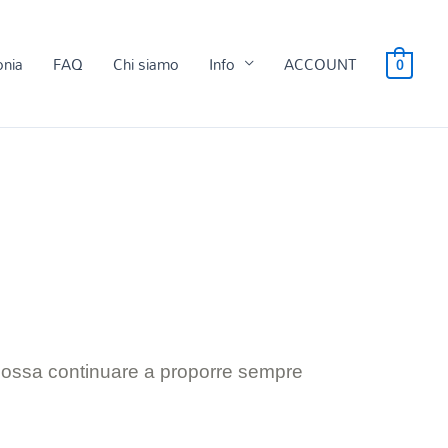
onia
FAQ
Chi siamo
Info
ACCOUNT
0
 possa continuare a proporre sempre