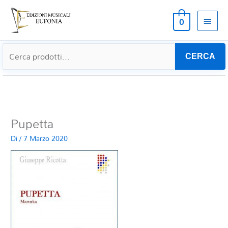
MEN
0
PRIN
CERCA
Pupetta
Di
/
7 Marzo 2020