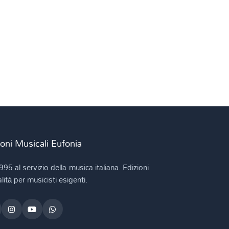
BERTOZZO G.
BEZUSHKEVYCH M.
Bizet - Arban (trascr- M. Tamanini)
BIZET B. (trascr. M. Tamanini)
Bizet G. (trascr- M. Managò)
BIZET G. (trascr. A. Licitra)
BIZET G. (trascr. D. Pedrazzini)
BLATTI E.
BLEMANT L. (trascr. M. Managò)
BONADE' W.
ioni Musicali Eufonia
BORODIN A. (arr. L. Celisse)
995 al servizio della musica italiana. Edizioni
BORODIN A. (trascr. M. Mangani)
lità per musicisti esigenti.
BORODIN A. (trascr. M. Tamanini)
BORTOLETTO G.
Bovio L. (trascr. P. Presti)
BRAHMS J. (trascr. M. Mangani)