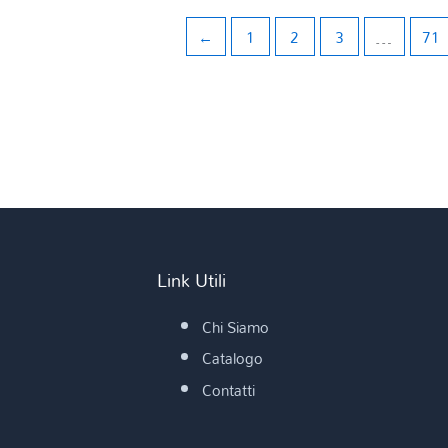
←
1
2
3
…
71
Link Utili
Chi Siamo
Catalogo
Contatti