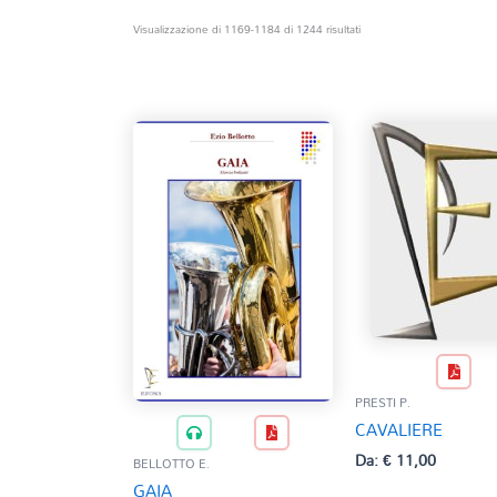
Ordina
Visualizzazione di 1169-1184 di 1244 risultati
in
base
al
più
recente
PRESTI P.
CAVALIERE
Da:
€
11,00
BELLOTTO E.
GAIA