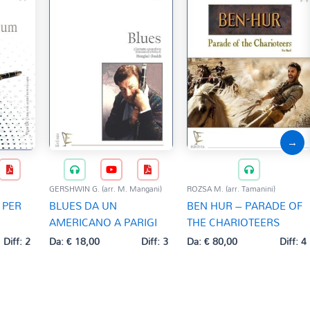
→
GERSHWIN G. (arr. M. Mangani)
ROZSA M. (arr. Tamanini)
 PER
BLUES DA UN
BEN HUR – PARADE OF
AMERICANO A PARIGI
THE CHARIOTEERS
Diff: 2
Da:
€
18,00
Diff: 3
Da:
€
80,00
Diff: 4