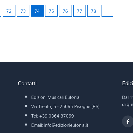
72
73
74
75
76
77
78
→
Contatti
Ediz
Edizioni Musicali Eufonia
Dal 1
di qua
Via Trento, 5 - 25055 Pisogne (BS)
Tel: +39 0364 87069
Email: info@edizionieufonia.it